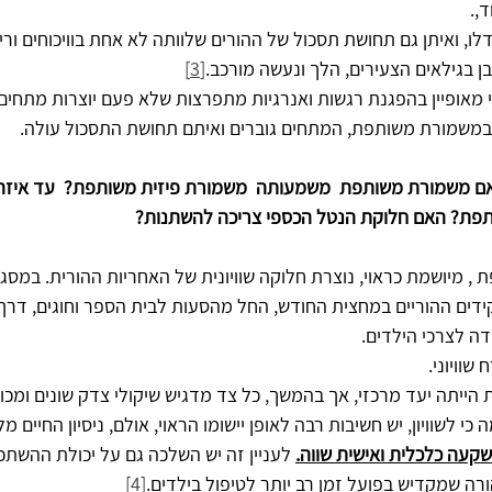
,.
לו, ואיתן גם תחושת תסכול של ההורים שלוותה לא אחת בוויכוחים ורי
ן בגילאים הצעירים, הלך ונעשה מורכב.
[3]
י מאופיין בהפגנת רגשות ואנרגיות מתפרצות שלא פעם יוצרות מתחי
 במשמורת משותפת, המתחים גוברים ואיתם תחושת התסכול עולה.
ם משמורת משותפת  משמעותה  משמורת פיזית משותפת?  עד איזה ג
פת? האם חלוקת הנטל הכספי צריכה להשתנות?
יושמת כראוי‏,‏ נוצרת חלוקה שוויונית של האחריות ההורית‏.‏ במסגרת 
ם ההוריים במחצית החודש, החל מהסעות לבית הספר וחוגים‏,‏ דרך ס
ה לצרכי הילדים.
שוויוני.
ת הייתה יעד מרכזי‏,‏ אך בהמשך, כל צד מדגיש שיקולי צדק שונים ומכו
 לשוויון‏,‏ יש חשיבות רבה לאופן יישומו הראוי, אולם, ניסיון החיים מל
עה כלכלית ואישית שווה‏.‏
 לעניין זה יש השלכה גם על יכולת ההשתכר
 שמקדיש בפועל זמן רב יותר לטיפול בילדים‏‏‏.
[4]
‏ 