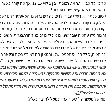
בעולם המשפטי מקובל לומר כי ילד מבין יותר את רצונותיו בין ג
המשותפת שהתקיימו שנים ארוכות?
ם כפתרון אידיאלי עבור ילדים להורים גרושים‏,‏ המאפשר להם לשמ
‏ אולם‏,‏ מה קורה כאשר הילדים מגיעים לגיל ההתבגרות ומביעים העד
ודמת, החוקרים סברו כי רקמת המוח מתפתחת בזמן הינקות, ומתקב
ונות גילו שהמוח עובר שינויים מופלגים גם בגיל ההתבגרות. השינוי
ינויים ברמת הפעילות שלהם יכולים לספק מידע חשוב לגבי הבסיס לשינ
אז מה שונה במוחם של מתבגרים בהשוואה למוחם של המבוגרים? נית
ה המוח, כולל החיווט הפנימי שלו, והמאזן ההורמונלי במוח ובשאר הג
ת השינויים הסוציולוגיים המשפיעים על מבנה התא המשפחתי, קרי 
"
ה
 המסורתית וריבוי צורות שונות של יחסים משפחתיים הפחיתו באופ
 נורמות חברתיות עכשוויות מספקות לגיטימציה למגוון יחסים זוגיי
בין יחסים זוגיים לסוגים אחרים של יחסים זוגיים; העלייה בשיעור הגירו
בייה החדשות, מסבכות את הגדרת ההורות ומדגישות את הדילמה של ה
ורות ביולוגית"
[2]
.
סיפור של משפחה  ( סיפור אחד כמשל להרבה כאלה)