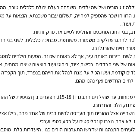
לה זוג הורים ושלושה ילדים. משפחה בעלת יכולת כלכלית טובה, ההו
הרוויחו שכר שהספיק למחייה, תשלום עבור משכנתא, הוצאות על מסגר
 ועוד..
, בני הזוג הסתכסכו והחליטו לסיים את פרק זוגיות.
טה להתגרש ולקיים משמורת משותפת. מבחינה כלכלית, לשני בני הזוג
רח חיים שהורגלו בו.
לשתי דירות באותה עיר, אך לא באותה שכונה. הסעות הילדים למסגרו
ת של שני הצדדים. רכישת ציוד, ריהוט ועוד הוצאות שיצרו מתחים, 
דים קודמת ועשו הכול על מנת לנהל את חייהם בנפרד, תוך הקפדה 
לחיים החדשים ואף נהנו מהם.
החיים זרמו לכאורה על מי מנוחות, עד שהילדים התבגרו ( 15-18). הפערים 
נה, הלכו והתרחבו. 
שהייה אצל ההורים תוך העדפה להיות בבית של אחד מהם, בילו אצל 
ולא אחת נוצרו קונפליקטים על רקע כספי וערכי.
עיתים התנהגויות שדרשו התערבות הורים כגון: היעדרות בלתי מוסבר