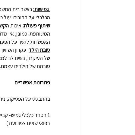
‏ גמישות‏:‏
 כאשר בית המשפ
הכלכלי על ההורים‏.‏ עול כ
שיתוף פעולה‏:‏
 איכות הקש
המשותפת‏.‏ כמובן‏,‏ אין 
האפשרות לגשר על הפערים
טובת הילד
‏:‏ עקרון השווי
של העיקרון‏,‏ בשים לב ל
טובתם של הילדים עצמם‏‏‏.
פתרונות אפשריים
בהתבסס על הפסיקה, ניתן
1 הסדר כלכלי גמיש- קביע
רפואי שאינו צפוי ועוד)