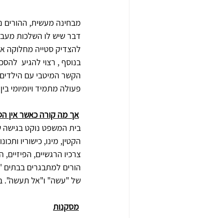
מבחינה מעשית, ההורים נד
דבר שיש לו השלכות מעבר ל
להצדיק סטייה מחלוקה אר
בנוסף , רצוי להגיע  לה
הקשר המיטבי עם הילדים‏,
פעולה מתמיד ויומיומי בין
אך מה קורה כאשר אין הסכ
בית המשפט נוקט בגישה של
הקטין‏,‏ מינו‏,‏ כישוריו ות
צרכיו הרגשיים‏,‏ הפיזיים‏,‏
הורים למתבגרים בבתים "ר
של "עשה" ו"אל תעשה". ב
מסקנות