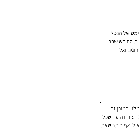
 ממש של הנטל 
ית החודש שבה 
וגים ואל 
‏,‏ ובמובן זה 
2‏.‏ שוויון וצדק בפסיקת מזונות‏:‏ זהו היעד שכל 
ואולי אף ביתר שאת 