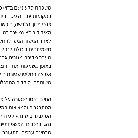
משפחת סלע ( שם בדוי) כל
במקומות עבודה מסודרים. 
צרכי מזון, הלבשה, חופשות
האידיליה לא נמשכה זמן רב
לאחר הגישור הגיעו להחל
משמעותית ביכולת לנהל או
מעבר מדירת מגורים אחת 
באופן משמעותי את ההוצאו
אמיצה החליטו שטובת היל
משותפת. הילדים התרגלו 
המתבגרים והמציאות המשת
המתבגרים שינו את סדרי ה
נהגו ברכבים  המשפחתיים 
מבחינה ערכית, התעוררו ל