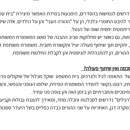
רשים לגמישות בהסדרים, הימנעות במידת האפשר מיצירת "בית עשיר" ו
היבט החומרי-כלכלי‏,‏ הן על "ההורה העני" והן על הילדים‏.‏ אלה שיק
יתמטית יחסית שווה של הנטל.‏
סכמות, גם כאשר יש מחלוקות סביב ההבנה של מושג המשמורת המשותפ
‏ יתקיים תוך שיתוף פעולה יעיל ותקשורת חיובית‏.‏ משמורת משותפת 
 ההורים‏,‏ הן להתנהלות לוגיסטית והן לקבלת החלטות משותפת.
מה ואין שיתוף פעולה?  
  התאמה לגיל ולצרכים. בית המשפט  שוקל מכלול של שיקולים פרטניים
כונותיו‏,‏ רצונו בקשר להסדר המשמורת הפיזית‏,‏ שלומו הגופני והנפשי‏,‏ ו
 החינוכיים והחברתיים‏‏ הן בזמן הווה והן צופה פני עתיד.
גילים" נדרשים לסבלנות והכלה מחד, ומאידך להצבת גבולות וקביעת 
מקרה דנן, האחריות על שני ההורים כבדה כפליים בשל היעדר סמכו