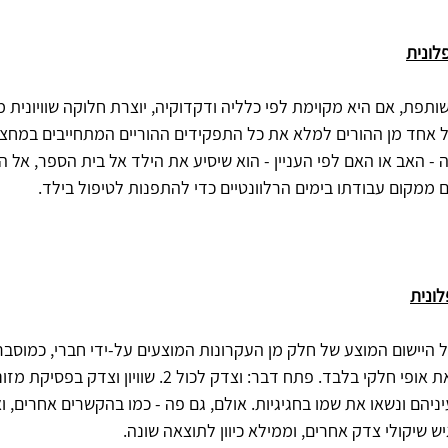
תפת‏,‏ אם היא מקוימת לפי כלליה ודקדוקיה‏,‏ יוצרת חלוקה שוויונית
כל אחד מן ההורים למלא את כל התפקידים ההוריים המתחייבים במחצ
ה - האב או האם לפי העניין - הוא שיסיע את הילד אל בית הספר‏,‏ אל הח
ם ממקום עבודתו בימים הרלוונטיים כדי להתפנות לטיפול בילד‏.‏ 
 על היישום המוצע של חלק מן העקרונות המוצעים על-ידי חברי‏,‏ כמוסבר לו
הסכמתי לחוות דעתו נושאת אופי חלקי בלבד‏.‏ פתח דבר‏:‏ וצדק לכול 
יניהם ונשאו את שמו בחגיגיות‏.‏ אולם‏,‏ גם פה - כמו בהקשרים אחרים‏,‏ 
שיקולי צדק אחרים‏,‏ וממילא כיוון לתוצאה שונה‏.‏ 