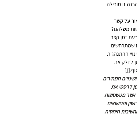
ילאי 12-15. אך מה קורה כאשר הבנה זו מובילה 
ור על קשר 
פות משלהם‏?
עת זמן קצר 
ים שמתרחשים 
ויי ההתנהגות 
ן לחלק את 
וף.
[1]
שינויים המהירים 
ן דרסטי את 
ם אשר מטשטשות 
שין והנישואים 
חשיבות היחסית 